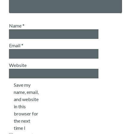
Name
*
Email
*
Website
Save my
name, email,
and website
in this
browser for
the next
time I