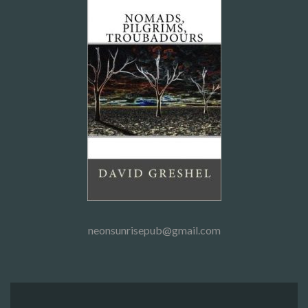
neonsunrisepub@gmail.com