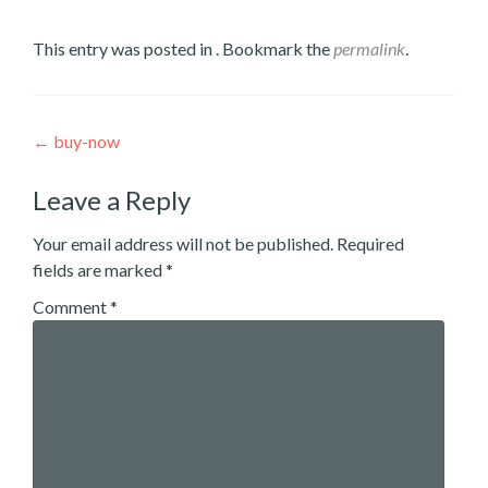
This entry was posted in . Bookmark the
permalink
.
Post
←
buy-now
navigation
Leave a Reply
Your email address will not be published.
Required
fields are marked
*
Comment
*