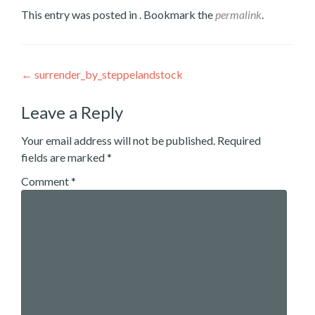
This entry was posted in . Bookmark the
permalink
.
Post
←
surrender_by_steppelandstock
navigation
Leave a Reply
Your email address will not be published.
Required
fields are marked
*
Comment
*