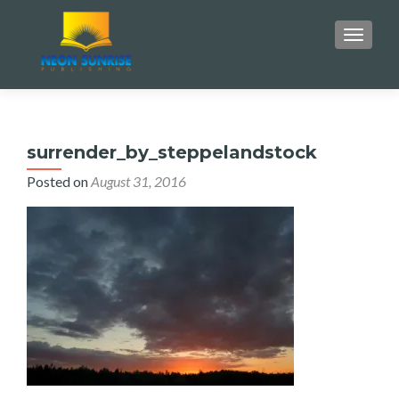
TOGGLE
surrender_by_steppelandstock
Posted on
August 31, 2016