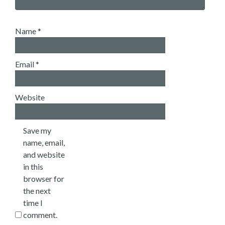
Name
*
Email
*
Website
Save my
name, email,
and website
in this
browser for
the next
time I
comment.