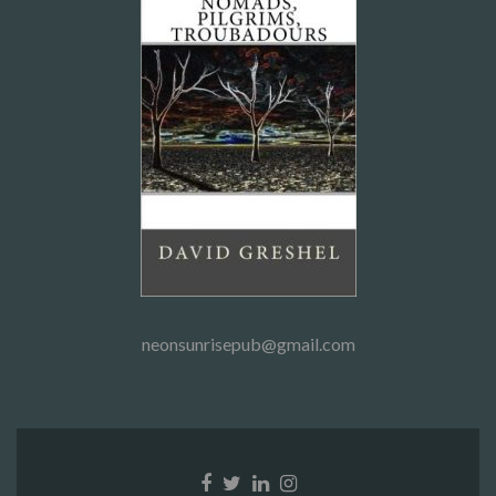
neonsunrisepub@gmail.com
Facebook
Twitter
Linkedin
Instagram