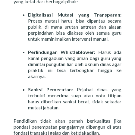
yang ketat dari berbagai pihak:
Digitalisasi Mutasi yang Transparan:
Proses mutasi harus bisa dipantau secara
publik, di mana urutan antrean dan alasan
perpindahan bisa diakses oleh semua guru
untuk meminimalkan intervensi manual.
Perlindungan Whistleblower:
Harus ada
kanal pengaduan yang aman bagi guru yang
dimintai pungutan liar oleh oknum dinas agar
praktik ini bisa terbongkar hingga ke
akarnya.
Sanksi Pemecatan:
Pejabat dinas yang
terbukti menerima suap atau nota titipan
harus diberikan sanksi berat, tidak sekadar
mutasi jabatan.
Pendidikan tidak akan pernah berkualitas jika
pondasi penempatan pengajarnya dibangun di atas
fondasi transaksi gelap dan ketidakadilan.