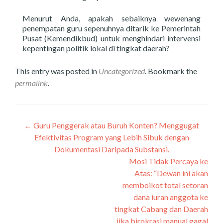
Menurut Anda, apakah sebaiknya wewenang
penempatan guru sepenuhnya ditarik ke Pemerintah
Pusat (Kemendikbud) untuk menghindari intervensi
kepentingan politik lokal di tingkat daerah?
This entry was posted in
Uncategorized
. Bookmark the
permalink
.
Post
←
Guru Penggerak atau Buruh Konten? Menggugat
Efektivitas Program yang Lebih Sibuk dengan
navigation
Dokumentasi Daripada Substansi.
Mosi Tidak Percaya ke
Atas: “Dewan ini akan
memboikot total setoran
dana iuran anggota ke
tingkat Cabang dan Daerah
jika birokrasi manual gagal