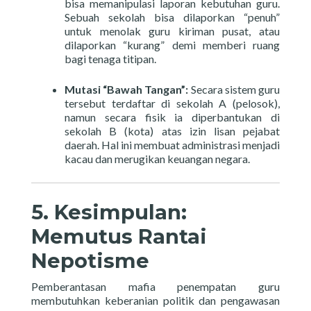
bisa memanipulasi laporan kebutuhan guru.
Sebuah sekolah bisa dilaporkan “penuh”
untuk menolak guru kiriman pusat, atau
dilaporkan “kurang” demi memberi ruang
bagi tenaga titipan.
Mutasi “Bawah Tangan”:
Secara sistem guru
tersebut terdaftar di sekolah A (pelosok),
namun secara fisik ia diperbantukan di
sekolah B (kota) atas izin lisan pejabat
daerah. Hal ini membuat administrasi menjadi
kacau dan merugikan keuangan negara.
5. Kesimpulan:
Memutus Rantai
Nepotisme
Pemberantasan mafia penempatan guru
membutuhkan keberanian politik dan pengawasan