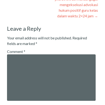
mengeksekusi advokasi
hukum positif guru kelas
dalam waktu 2×24 jam
→
Leave a Reply
Your email address will not be published.
Required
fields are marked
*
Comment
*