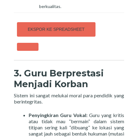
berkualitas.
EKSPOR KE SPREADSHEET
3. Guru Berprestasi
Menjadi Korban
Sistem ini sangat melukai moral para pendidik yang
berintegritas.
Penyingkiran Guru Vokal:
Guru yang kritis
atau tidak mau “bermain” dalam sistem
titipan sering kali “dibuang” ke lokasi yang
sangat jauh sebagai bentuk hukuman (mutasi