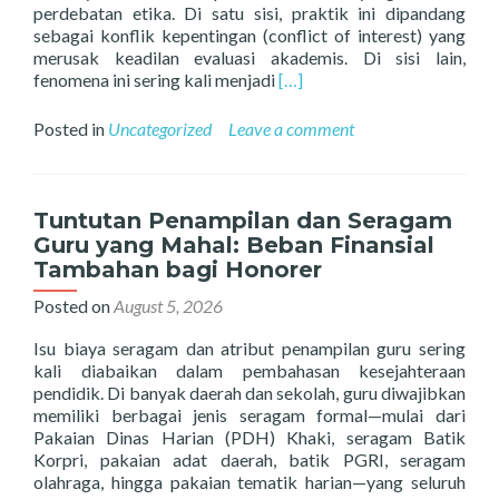
perdebatan etika. Di satu sisi, praktik ini dipandang
sebagai konflik kepentingan (conflict of interest) yang
merusak keadilan evaluasi akademis. Di sisi lain,
Read
fenomena ini sering kali menjadi
[…]
more
about
Posted in
Uncategorized
Leave a comment
Konflik
Kepentingan
Guru
yang
Tuntutan Penampilan dan Seragam
Buka
Guru yang Mahal: Beban Finansial
Bimbingan
Tambahan bagi Honorer
Belajar
(Bimbel)
Posted on
August 5, 2026
Privat:
Etis
Isu biaya seragam dan atribut penampilan guru sering
atau
kali diabaikan dalam pembahasan kesejahteraan
Tuntutan
pendidik. Di banyak daerah dan sekolah, guru diwajibkan
Ekonomi?
memiliki berbagai jenis seragam formal—mulai dari
Pakaian Dinas Harian (PDH) Khaki, seragam Batik
Korpri, pakaian adat daerah, batik PGRI, seragam
olahraga, hingga pakaian tematik harian—yang seluruh