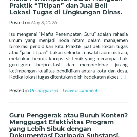
Atas:
Praktik “Titipan” dan Jual Beli
“Dewan
Lokasi Tugas di Lingkungan Dinas.
ini
akan
Posted on
May 8, 2026
memboikot
total
Isu mengenai “Mafia Penempatan Guru” adalah rahasia
setoran
umum yang menjadi noda hitam dalam manajemen
dana
birokrasi pendidikan kita. Praktik jual beli lokasi tugas
iuran
atau “jalur titipan” bukan sekadar masalah administrasi,
anggota
melainkan bentuk korupsi sistemik yang merampas hak
ke
guru-guru berprestasi dan memperlebar jurang
tingkat
ketimpangan kualitas pendidikan antara kota dan desa.
Cabang
Read
Ketika lokasi tugas ditentukan oleh kedekatan akses
[…]
dan
more
Daerah
about
Posted in
Uncategorized
Leave a comment
jika
Mafia
birokrasi
Penemp
manual
Guru:
gagal
Mengua
Guru Penggerak atau Buruh Konten?
mengeksekusi
Praktik
Menggugat Efektivitas Program
advokasi
“Titipan
yang Lebih Sibuk dengan
hukum
dan
Dokumentasi Daripada Substansi.