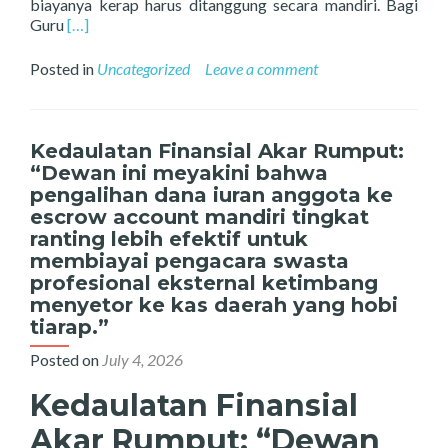
biayanya kerap harus ditanggung secara mandiri. Bagi
Read
Guru
[…]
more
about
Posted in
Uncategorized
Leave a comment
Tuntutan
Penampilan
dan
Seragam
Kedaulatan Finansial Akar Rumput:
Guru
“Dewan ini meyakini bahwa
yang
pengalihan dana iuran anggota ke
Mahal:
escrow account mandiri tingkat
Beban
ranting lebih efektif untuk
Finansial
membiayai pengacara swasta
Tambahan
profesional eksternal ketimbang
bagi
menyetor ke kas daerah yang hobi
Honorer
tiarap.”
Posted on
July 4, 2026
Kedaulatan Finansial
Akar Rumput: “Dewan