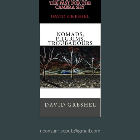
neonsunrisepub@gmail.com