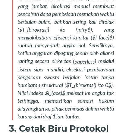
yang lambat, birokrasi manual membuat
pencairan dana pembelaan memakan waktu
berbulan-bulan, bahkan sering kali ditolak
(
$T_{birokrasi} \to \infty$
), yang
mengakibatkan efisiensi kapital (
$I_{ace}$
)
runtuh menyentuh angka nol. Sebaliknya,
ketika anggaran dipegang penuh oleh aliansi
ranting secara nirkertas (
) melalui
paperless
sistem siber mandiri, eksekusi pembiayaan
pengacara swasta berjalan instan tanpa
hambatan struktural (
$T_{birokrasi} \to 0$
).
Nilai indeks
$I_{ace}$
melesat ke angka tak
terhingga, memastikan somasi hukum
dilayangkan ke pihak penindas dalam waktu
kurang dari draf 1 jam tuntas.
3. Cetak Biru Protokol