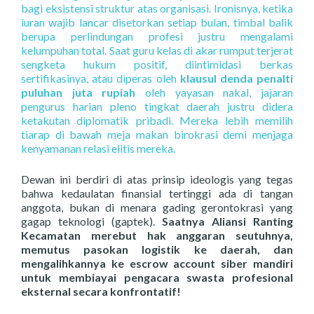
bagi eksistensi struktur atas organisasi.
Ironisnya,
ketika
iuran wajib lancar disetorkan setiap bulan,
timbal balik
berupa perlindungan profesi justru mengalami
kelumpuhan total.
Saat guru kelas di akar rumput terjerat
sengketa hukum positif,
diintimidasi berkas
sertifikasinya,
atau diperas oleh
klausul denda penalti
puluhan juta rupiah
oleh yayasan nakal,
jajaran
pengurus harian pleno tingkat daerah justru didera
ketakutan diplomatik pribadi.
Mereka lebih memilih
tiarap di bawah meja makan birokrasi demi menjaga
kenyamanan relasi elitis mereka.
Dewan ini berdiri di atas prinsip ideologis yang tegas
bahwa kedaulatan finansial tertinggi ada di tangan
anggota,
bukan di menara gading gerontokrasi yang
gagap teknologi (gaptek).
Saatnya Aliansi Ranting
Kecamatan merebut hak anggaran seutuhnya,
memutus pasokan logistik ke daerah, dan
mengalihkannya ke escrow account siber mandiri
untuk membiayai pengacara swasta profesional
eksternal secara konfrontatif!