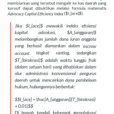
membiarkan uang tersebut mengalir ke kas daerah yang
korosif dapat dibuktikan melalui formula matematis
(
$I_{ace}$
).
Advocacy Capital Efficiency Index
Jika
$I_{ace}$
mewakili indeks efisiensi
kapital advokasi,
$A_{anggaran}$
melambangkan jumlah dana iuran anggota
yang berhasil diamankan dalam
escrow
tingkat ranting, sedangkan
account
$T_{birokrasi}$
adalah waktu tunggu fisik
(dalam satuan hari) yang dihabiskan dalam
alur administrasi konvensional pengurus
daerah untuk mencairkan dana pembelaan
hukum, hubungannya berbentuk:
$$I_{ace} = \frac{A_{anggaran}}{T_{birokrasi}
+ 0.01}$$
Di bawah kendali kelompok gerontokrasi