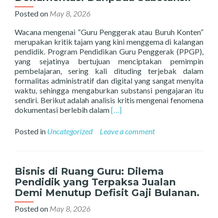
positif
Jual
guru
Beli
Posted on
May 8, 2026
kelas
Lokasi
dalam
Tugas
Wacana mengenai “Guru Penggerak atau Buruh Konten”
waktu
di
merupakan kritik tajam yang kini menggema di kalangan
2×24
Lingkun
pendidik. Program Pendidikan Guru Penggerak (PPGP),
jam
Dinas.
yang sejatinya bertujuan menciptakan pemimpin
pembelajaran, sering kali dituding terjebak dalam
formalitas administratif dan digital yang sangat menyita
waktu, sehingga mengaburkan substansi pengajaran itu
sendiri. Berikut adalah analisis kritis mengenai fenomena
Read
dokumentasi berlebih dalam
[…]
more
about
Posted in
Uncategorized
Leave a comment
Guru
Penggerak
atau
Buruh
Bisnis di Ruang Guru: Dilema
Konten?
Pendidik yang Terpaksa Jualan
Menggugat
Demi Menutup Defisit Gaji Bulanan.
Efektivitas
Program
Posted on
May 8, 2026
yang