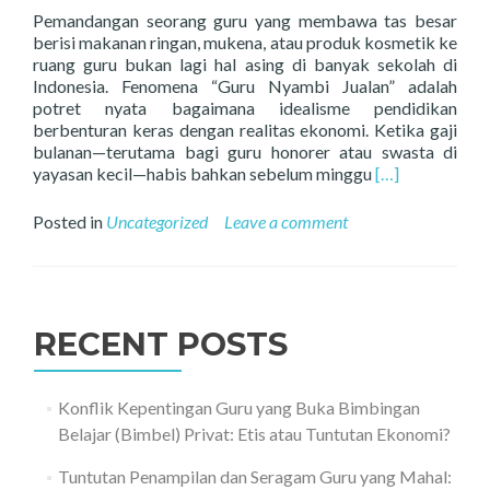
Lebih
Pemandangan seorang guru yang membawa tas besar
Sibuk
berisi makanan ringan, mukena, atau produk kosmetik ke
dengan
ruang guru bukan lagi hal asing di banyak sekolah di
Dokumentasi
Indonesia. Fenomena “Guru Nyambi Jualan” adalah
Daripada
potret nyata bagaimana idealisme pendidikan
Substansi.
berbenturan keras dengan realitas ekonomi. Ketika gaji
bulanan—terutama bagi guru honorer atau swasta di
Read
yayasan kecil—habis bahkan sebelum minggu
[…]
more
about
Posted in
Uncategorized
Leave a comment
Bisnis
di
Ruang
Guru:
Dilema
RECENT POSTS
Pendidik
yang
Terpaksa
Konflik Kepentingan Guru yang Buka Bimbingan
Jualan
Belajar (Bimbel) Privat: Etis atau Tuntutan Ekonomi?
Demi
Menutup
Tuntutan Penampilan dan Seragam Guru yang Mahal:
Defisit