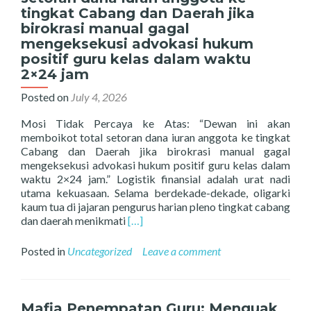
tingkat Cabang dan Daerah jika
birokrasi manual gagal
mengeksekusi advokasi hukum
positif guru kelas dalam waktu
2×24 jam
Posted on
July 4, 2026
Mosi Tidak Percaya ke Atas: “Dewan ini akan
memboikot total setoran dana iuran anggota ke tingkat
Cabang dan Daerah jika birokrasi manual gagal
mengeksekusi advokasi hukum positif guru kelas dalam
waktu 2×24 jam.” Logistik finansial adalah urat nadi
utama kekuasaan. Selama berdekade-dekade, oligarki
kaum tua di jajaran pengurus harian pleno tingkat cabang
Read
dan daerah menikmati
[…]
more
about
Posted in
Uncategorized
Leave a comment
Mosi
Tidak
Percaya
ke
Mafia Penempatan Guru: Menguak