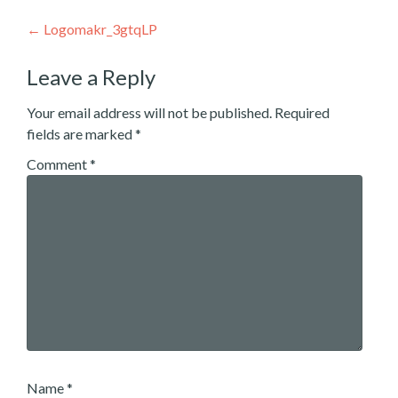
Post
←
Logomakr_3gtqLP
navigation
Leave a Reply
Your email address will not be published.
Required
fields are marked
*
Comment
*
Name
*