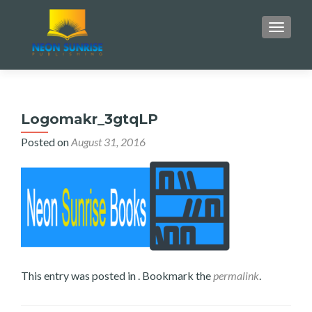
TOGGLE
Logomakr_3gtqLP
Posted on
August 31, 2016
This entry was posted in . Bookmark the
permalink
.