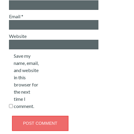
Email
*
Website
Save my
name, email,
and website
in this
browser for
the next
time I
comment.