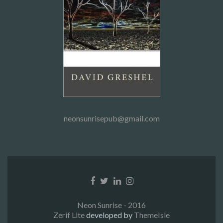
neonsunrisepub@gmail.com
Facebook
Twitter
Linkedin
Instagram
link
link
link
link
Neon Sunrise - 2016
Zerif Lite
developed by
ThemeIsle