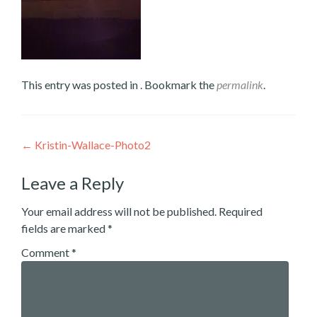
This entry was posted in . Bookmark the
permalink
.
Post
←
Kristin-Wallace-Photo2
navigation
Leave a Reply
Your email address will not be published.
Required
fields are marked
*
Comment
*