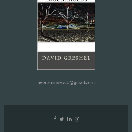
neonsunrisepub@gmail.com
Facebook
Twitter
Linkedin
Instagram
link
link
link
link