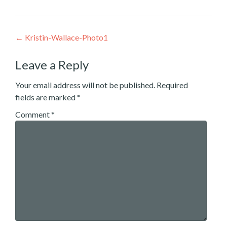
Post
←
Kristin-Wallace-Photo1
navigation
Leave a Reply
Your email address will not be published.
Required
fields are marked
*
Comment
*