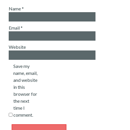
Name
*
Email
*
Website
Save my
name, email,
and website
in this
browser for
the next
time I
comment.