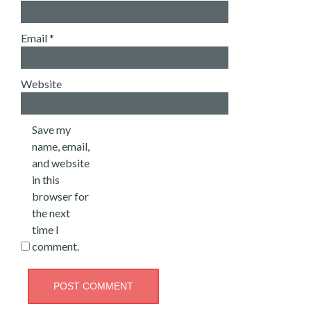
Email
*
Website
Save my
name, email,
and website
in this
browser for
the next
time I
comment.