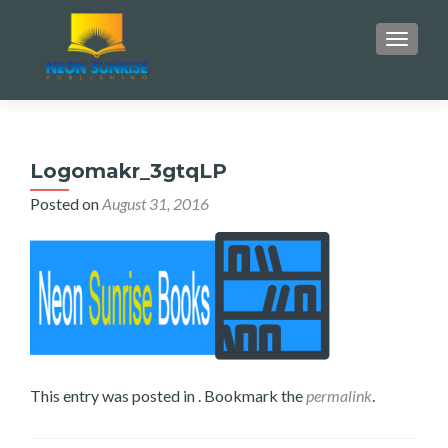
TOGGLE
Logomakr_3gtqLP
Posted on
August 31, 2016
This entry was posted in . Bookmark the
permalink
.