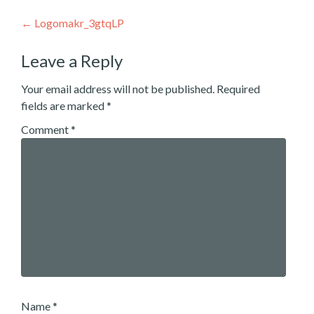
Post
←
Logomakr_3gtqLP
navigation
Leave a Reply
Your email address will not be published.
Required
fields are marked
*
Comment
*
Name
*