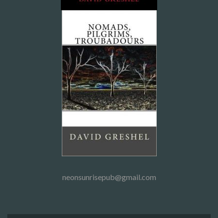
neonsunrisepub@gmail.com